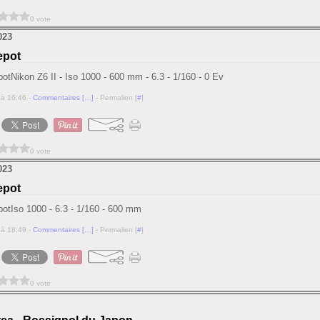
0 vote
023
epot
Nikon Z6 II - Iso 1000 - 600 mm - 6.3 - 1/160 - 0 Ev
 à 16:46 -
Commentaires [
…
]
- Permalien [
#
]
0 vote
023
epot
Iso 1000 - 6.3 - 1/160 - 600 mm
 à 18:49 -
Commentaires [
…
]
- Permalien [
#
]
0 vote