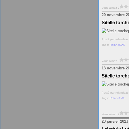
Vous aimez ?
20 novembre 2
Sitelle torch
Posté par rolandsas
Tags:
RolandSAS
Vous aimez ?
13 novembre 2
Sitelle torch
Posté par rolandsas
Tags:
RolandSAS
Vous aimez ?
23 janvier 2023