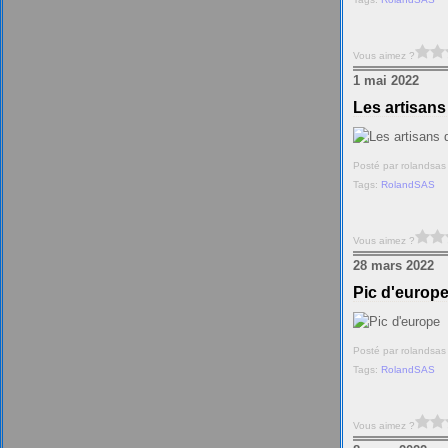
Vous aimez ?
1 mai 2022
Les artisan
Posté par rolandsas
Tags:
RolandSAS
Vous aimez ?
28 mars 2022
Pic d'europ
Posté par rolandsas
Tags:
RolandSAS
Vous aimez ?