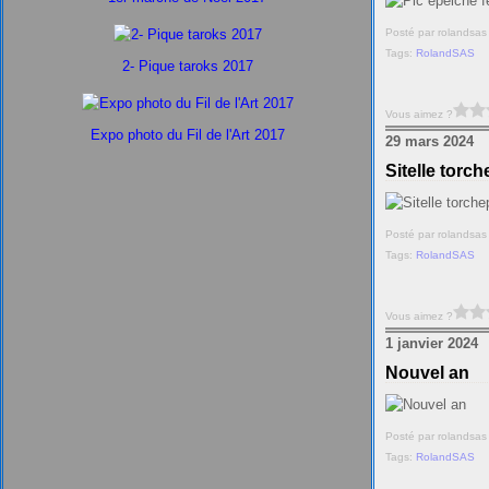
Posté par rolandsas
Tags:
RolandSAS
2- Pique taroks 2017
Vous aimez ?
Expo photo du Fil de l'Art 2017
29 mars 2024
Sitelle torch
Posté par rolandsas
Tags:
RolandSAS
Vous aimez ?
1 janvier 2024
Nouvel an
Posté par rolandsas
Tags:
RolandSAS