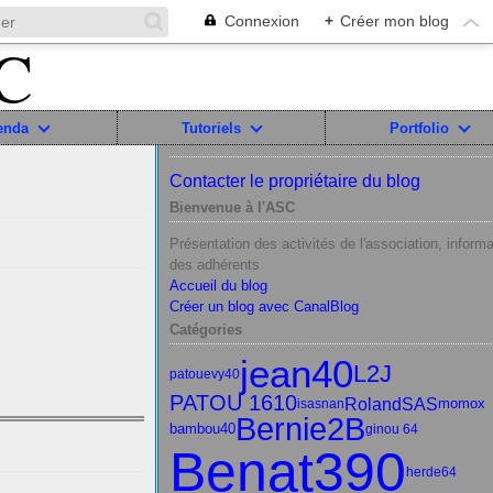
Connexion
+
Créer mon blog
enda
Tutoriels
Portfolio
Contacter le propriétaire du blog
Bienvenue à l'ASC
Présentation des activités de l'association, informa
des adhérents
Accueil du blog
Créer un blog avec CanalBlog
Catégories
jean40
L2J
patou
evy40
PATOU 1610
RolandSAS
momox
isasnan
Bernie2B
bambou40
ginou 64
Benat390
herde64