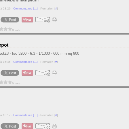
Dans mon jardin !
 à 23:29 -
Commentaires [
…
]
- Permalien [
#
]
0 vote
epot
Z8 - Iso 3200 - 6.3 - 1/1000 - 600 mm eq 900
 à 15:45 -
Commentaires [
…
]
- Permalien [
#
]
0 vote
 à 18:17 -
Commentaires [
…
]
- Permalien [
#
]