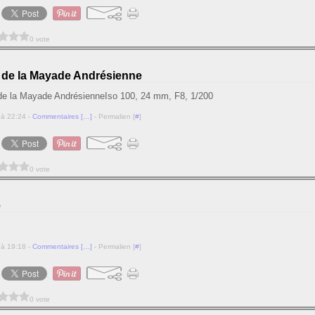
0 vote
s de la Mayade Andrésienne
Iso 100, 24 mm, F8, 1/200
 à 22:24 -
Commentaires [
…
]
- Permalien [
#
]
0 vote
e
 à 19:18 -
Commentaires [
…
]
- Permalien [
#
]
0 vote