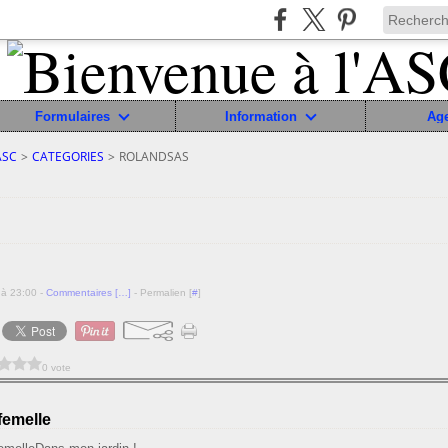
Formulaires
Information
Ag
ASC
>
CATEGORIES
>
ROLANDSAS
 à 23:00 -
Commentaires [
…
]
- Permalien [
#
]
0 vote
femelle