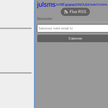
julsms
Farane
GINOU64
Jo2B
Jade24
Julms
Flux RSS
Newsletter