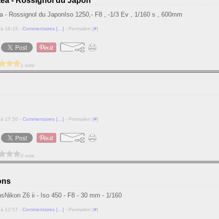
tea - Rossignol du Japon
Iso 1250,- F8 , -1/3 Ev , 1/160 s , 600mm
 à 16:15 -
Commentaires [
…
]
- Permalien [
#
]
1 vote
 à 17:50 -
Commentaires [
…
]
- Permalien [
#
]
0 vote
ons
Nikon Z6 ii - Iso 450 - F8 - 30 mm - 1/160
 à 12:57 -
Commentaires [
…
]
- Permalien [
#
]