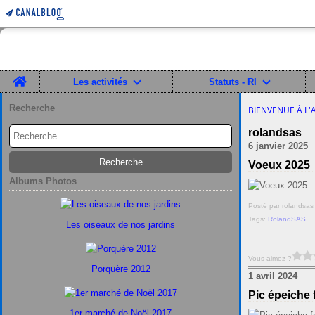
Home
Les activités
Statuts - RI
Recherche
BIENVENUE À L'
rolandsas
6 janvier 2025
Voeux 2025
Albums Photos
Posté par rolandsas
Tags:
RolandSAS
Les oiseaux de nos jardins
Vous aimez ?
Porquère 2012
1 avril 2024
Pic épeiche 
1er marché de Noël 2017