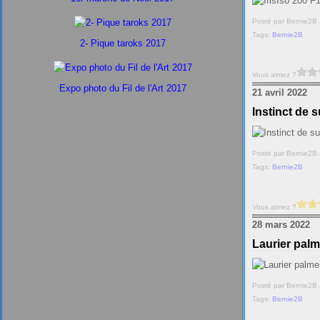
Iso 200 F
Posté par Bernie2B 
Tags:
Bernie2B
2- Pique taroks 2017
Vous aimez ?
Expo photo du Fil de l'Art 2017
21 avril 2022
Instinct de s
Posté par Bernie2B 
Tags:
Bernie2B
Vous aimez ?
28 mars 2022
Laurier palme
Posté par Bernie2B 
Tags:
Bernie2B