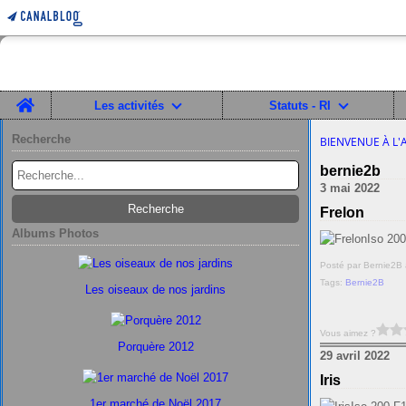
Home
Les activités
Statuts - RI
Recherche
BIENVENUE À L'
bernie2b
3 mai 2022
Frelon
Albums Photos
Iso 20
Posté par Bernie2B 
Tags:
Bernie2B
Les oiseaux de nos jardins
Vous aimez ?
Porquère 2012
29 avril 2022
Iris
1er marché de Noël 2017