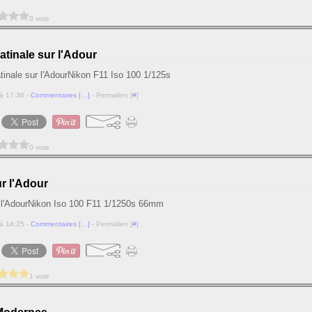
0 vote
tinale sur l'Adour
Nikon F11 Iso 100 1/125s
à 17:36 -
Commentaires [
…
]
- Permalien [
#
]
0 vote
ur l'Adour
Nikon Iso 100 F11 1/1250s 66mm
à 14:25 -
Commentaires [
…
]
- Permalien [
#
]
1 vote