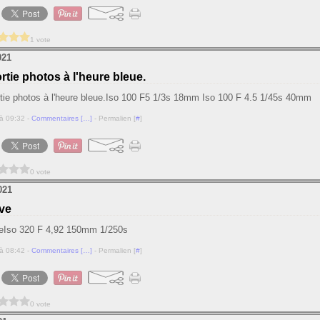
1 vote
021
tie photos à l'heure bleue.
Iso 100 F5 1/3s 18mm Iso 100 F 4.5 1/45s 40mm
à 09:32 -
Commentaires [
…
]
- Permalien [
#
]
0 vote
021
ve
Iso 320 F 4,92 150mm 1/250s
à 08:42 -
Commentaires [
…
]
- Permalien [
#
]
0 vote