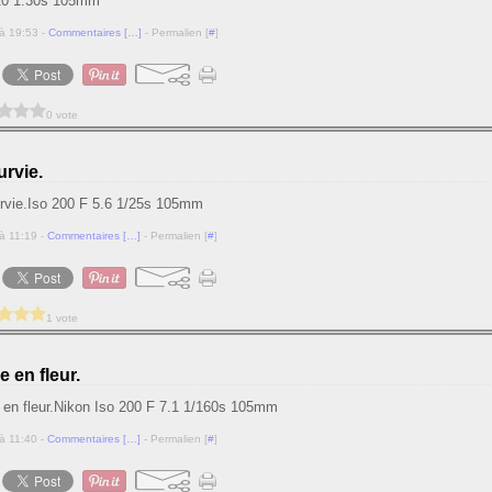
10 1.30s 105mm
à 19:53 -
Commentaires [
…
]
- Permalien [
#
]
0 vote
urvie.
Iso 200 F 5.6 1/25s 105mm
à 11:19 -
Commentaires [
…
]
- Permalien [
#
]
1 vote
 en fleur.
Nikon Iso 200 F 7.1 1/160s 105mm
à 11:40 -
Commentaires [
…
]
- Permalien [
#
]