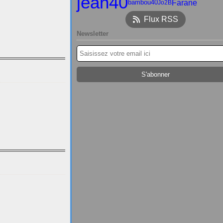
jean40
Farane
bambou40
Jo2B
Flux RSS
Newsletter