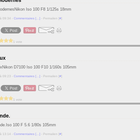
Modernes
Nikon Iso 100 F8 1/125s 18mm
à 09:34 -
Commentaires [
…
]
- Permalien [
#
]
1 vote
eux
Nikon D7100 Iso 100 F10 1/160s 105mm
à 09:23 -
Commentaires [
…
]
- Permalien [
#
]
1 vote
nde.
Iso 100 F 5.6 1/80s 105mm
à 13:14 -
Commentaires [
…
]
- Permalien [
#
]