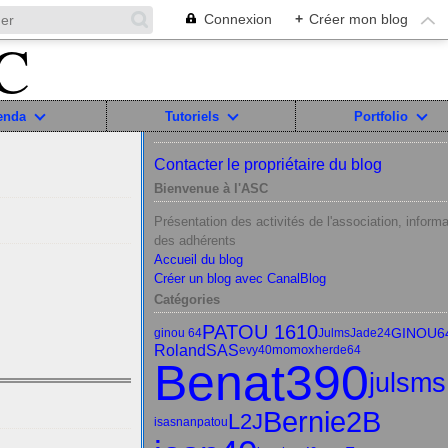
Connexion
+
Créer mon blog
enda
Tutoriels
Portfolio
Contacter le propriétaire du blog
Bienvenue à l'ASC
Présentation des activités de l'association, informa
des adhérents
Accueil du blog
Créer un blog avec CanalBlog
Catégories
PATOU 1610
GINOU6
ginou 64
Julms
Jade24
RolandSAS
momox
evy40
herde64
Benat390
julsms
Bernie2B
L2J
isasnan
patou