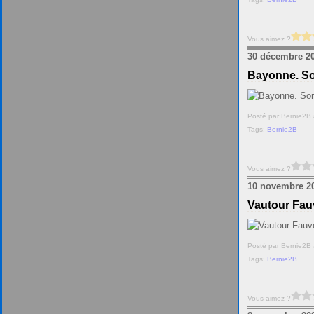
Vous aimez ?
30 décembre 2
Bayonne. Sor
Posté par Bernie2B 
Tags:
Bernie2B
Vous aimez ?
10 novembre 2
Vautour Fau
Posté par Bernie2B 
Tags:
Bernie2B
Vous aimez ?