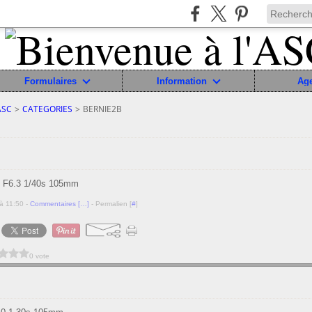
Formulaires
Information
Ag
ASC
>
CATEGORIES
>
BERNIE2B
0 F6.3 1/40s 105mm
à 11:50 -
Commentaires [
…
]
- Permalien [
#
]
0 vote