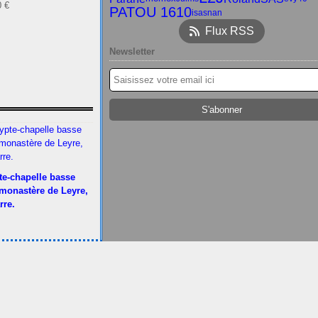
0 €
PATOU 1610
isasnan
Flux RSS
Newsletter
te-chapelle basse
 monastère de Leyre,
rre.