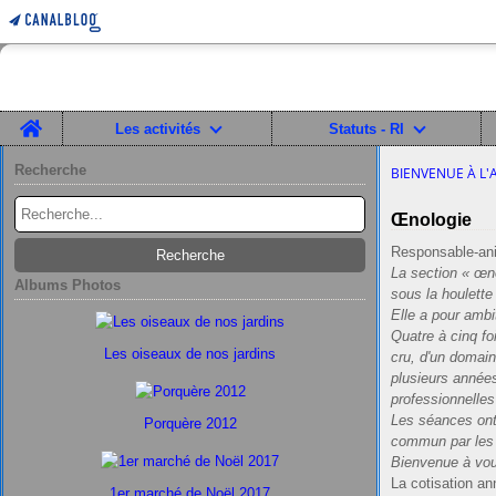
Home
Les activités
Statuts - RI
Recherche
BIENVENUE À L'
Œnologie
Responsable-ani
La section « œn
Albums Photos
sous la houlette
Elle a pour ambi
Quatre à cinq fo
Les oiseaux de nos jardins
cru, d'un domain
plusieurs année
professionnelles
Les séances ont 
Porquère 2012
commun par les 
Bienvenue à vou
La cotisation an
1er marché de Noël 2017