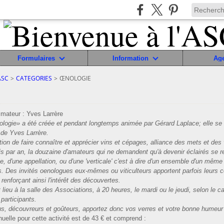
Formulaires
Information
Ag
ASC
>
CATEGORIES
>
ŒNOLOGIE
mateur : Yves Larrère
ologie» a été créée et pendant longtemps animée par Gérard Laplace; elle se 
 de Yves Larrère.
tion de faire connaître et apprécier vins et cépages, alliance des mets et des v
is par an, la douzaine d'amateurs qui ne demandent qu'à devenir éclairés se r
e, d'une appellation, ou d'une 'verticale' c'est à dire d'un ensemble d'un même
s. Des invités oenologues eux-mêmes ou viticulteurs apportent parfois leurs
 renforçant ainsi l'intérêt des découvertes.
lieu à la salle des Associations, à 20 heures, le mardi ou le jeudi, selon le ca
participants.
s, découvreurs et goûteurs, apportez donc vos verres et votre bonne humeur
nuelle pour cette activité est de 43 € et comprend :