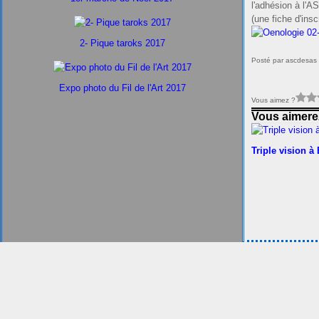
l'adhésion à l'AS
(une fiche d'ins
2- Pique taroks 2017
Posté par ascdesas 
Expo photo du Fil de l'Art 2017
Vous aimez ?
Vous aimerez
Triple vision à