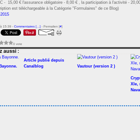
C - 15,00 € l'assurance obligatoire - 8,00 € , la participation à l'activité - 20,0
cription est téléchargeable à la Catégorie "Formulaires" de ce Blog)
à 15:39 -
Commentaires [
…
]
- Permalien [
#
]
0 vote
 aussi :
Article publié depuis
 Bayonne.
Canalblog
Vautour (version 2 )
Cryp
XIe,
Nava