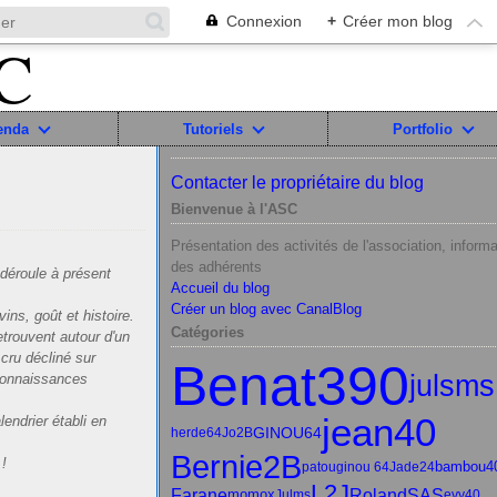
Connexion
+
Créer mon blog
enda
Tutoriels
Portfolio
Contacter le propriétaire du blog
Bienvenue à l'ASC
Présentation des activités de l'association, informa
des adhérents
déroule à présent
Accueil du blog
Créer un blog avec CanalBlog
ins, goût et histoire.
Catégories
etrouvent autour d'un
 cru décliné sur
Benat390
julsms
 connaissances
jean40
lendrier établi en
GINOU64
herde64
Jo2B
Bernie2B
 !
bambou4
patou
ginou 64
Jade24
L2J
Farane
RolandSAS
momox
Julms
evy40