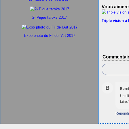
Vous aimerez
2- Pique taroks 2017
Triple vision à
Expo photo du Fil de l'Art 2017
Commentai
B
Bern
Un si
faire:
Répond