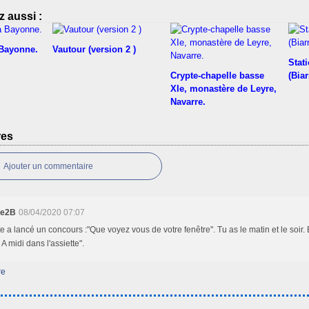
 aussi :
 Bayonne.
Vautour (version 2 )
Stati
Crypte-chapelle basse
(Biar
XIe, monastère de Leyre,
Navarre.
res
Ajouter un commentaire
ie2B
08/04/2020 07:07
te a lancé un concours :"Que voyez vous de votre fenêtre". Tu as le matin et le soir.
" A midi dans l'assiette".
re