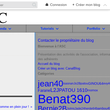
Connexion
+
Créer mon blog
enda
Tutoriels
Portfolio
Contacter le propriétaire du blog
Bienvenue à l'ASC
Présentation des activités de l'association, informa
des adhérents
Accueil du blog
Créer un blog avec CanalBlog
Catégories
jean40
GINOU64
isasnan
Jo2B
patou
evy4
L2J
PATOU 1610
Farane
momox
Benat390
Bernie2B
omme en plein jour !
bambou4
Julms
Jade24
herde64