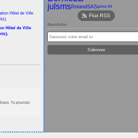
julsms
RolandSAS
ginou 64
Flux RSS
Newsletter
on Hôtel de Ville
ritz).
 Bravo. Tu pourrais