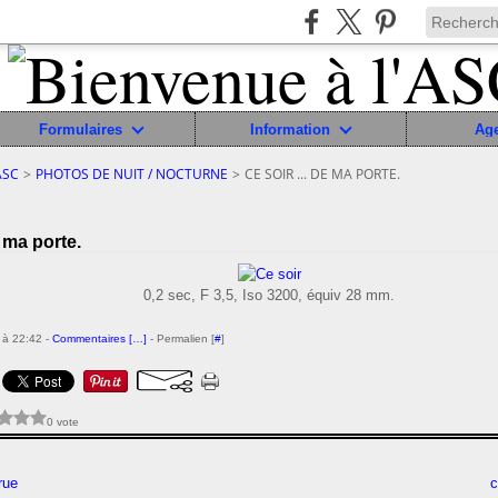
Formulaires
Information
Ag
ASC
>
PHOTOS DE NUIT / NOCTURNE
>
CE SOIR ... DE MA PORTE.
e ma porte.
0,2 sec, F 3,5, Iso 3200, équiv 28 mm.
 à 22:42 -
Commentaires [
…
]
- Permalien [
#
]
0 vote
rue
c