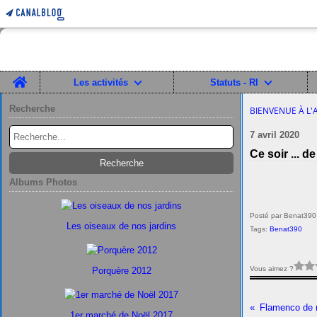
Home
Les activités
Statuts - RI
Recherche
BIENVENUE À L'
7 avril 2020
Ce soir ... d
Albums Photos
Posté par Benat390
Les oiseaux de nos jardins
Tags:
Benat390
Vous aimez ?
Porquère 2012
Flamenco de 
1er marché de Noël 2017