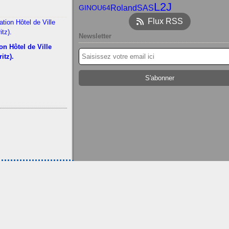
L2J
RolandSAS
GINOU64
Flux RSS
Newsletter
on Hôtel de Ville
ritz).