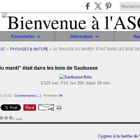
Formulaires
Information
Ag
ASC
>
PAYSAGES & NATURE
>
LA "BALADE DU MARDI" ÉTAIT DANS LES BOIS D
u mardi" était dans les bois de Saubusse
1/125 sec, F10, Iso 200, équiv 28 mm.
 à 21:11 -
Commentaires [
…
]
- Permalien [
#
]
0 vote
Cygnes à la barthe de 