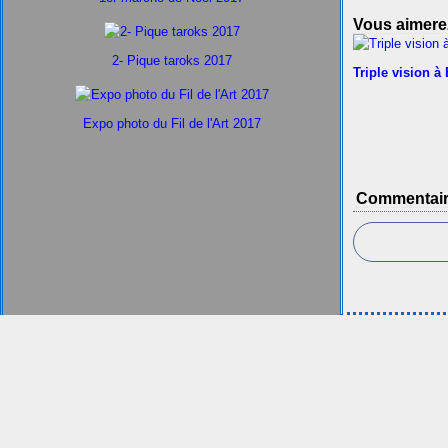
Vous aimerez
2- Pique taroks 2017
Triple vision à
Expo photo du Fil de l'Art 2017
Commentai