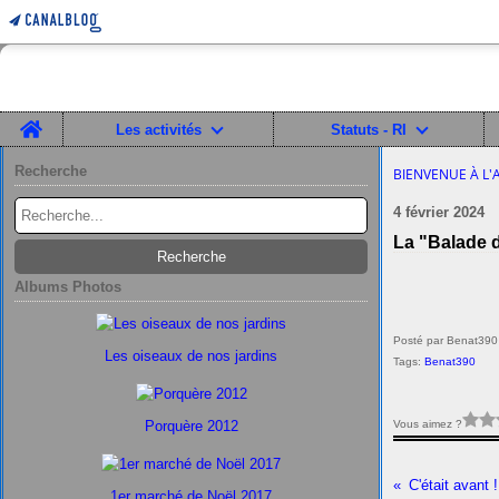
Home
Les activités
Statuts - RI
Recherche
BIENVENUE À L'
4 février 2024
La "Balade d
Albums Photos
Posté par Benat390
Les oiseaux de nos jardins
Tags:
Benat390
Vous aimez ?
Porquère 2012
C'était avant !
1er marché de Noël 2017