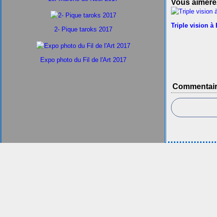
Vous aimerez
Triple vision à
2- Pique taroks 2017
Expo photo du Fil de l'Art 2017
Commentai