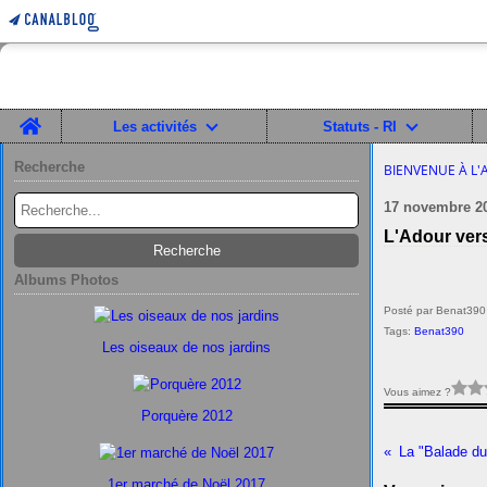
Home
Les activités
Statuts - RI
Recherche
BIENVENUE À L'
17 novembre 2
L'Adour vers
Albums Photos
Posté par Benat390
Tags:
Benat390
Les oiseaux de nos jardins
Vous aimez ?
Porquère 2012
La "Balade du 
1er marché de Noël 2017