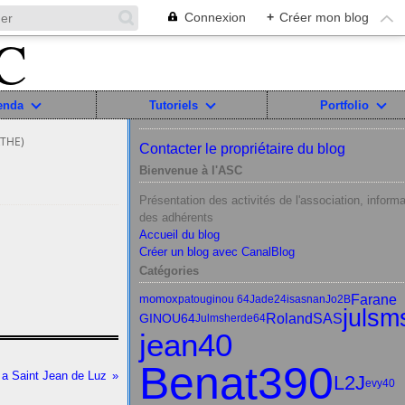
Connexion
+
Créer mon blog
enda
Tutoriels
Portfolio
RTHE)
Contacter le propriétaire du blog
Bienvenue à l'ASC
Présentation des activités de l'association, informa
des adhérents
Accueil du blog
Créer un blog avec CanalBlog
Catégories
Farane
momox
patou
ginou 64
Jade24
isasnan
Jo2B
julsm
RolandSAS
GINOU64
Julms
herde64
jean40
Benat390
a Saint Jean de Luz
L2J
evy40