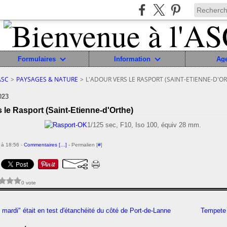
Formulaires
Information
Ag
ASC
>
PAYSAGES & NATURE
>
L'ADOUR VERS LE RASPORT (SAINT-ETIENNE-D'O
023
 le Rasport (Saint-Etienne-d'Orthe)
1/125 sec, F10, Iso 100, équiv 28 mm.
 à 18:56 -
Commentaires [
…
]
- Permalien [
#
]
0 vote
mardi" était en test d'étanchéité du côté de Port-de-Lanne
Tempete 