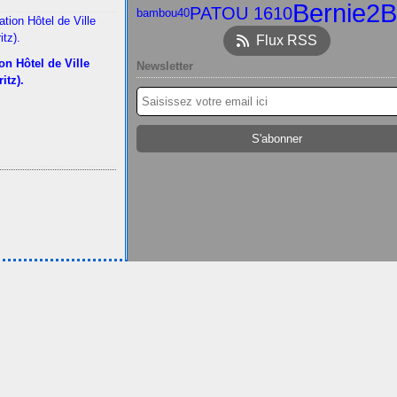
Bernie2B
PATOU 1610
bambou40
Flux RSS
on Hôtel de Ville
Newsletter
ritz).