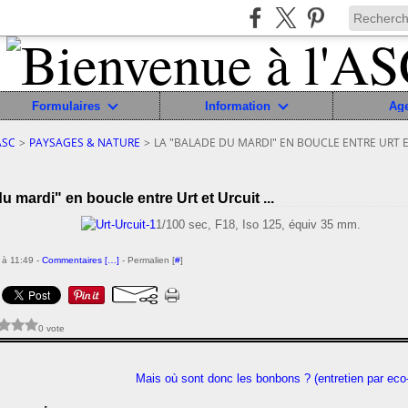
Formulaires
Information
Ag
ASC
>
PAYSAGES & NATURE
>
LA "BALADE DU MARDI" EN BOUCLE ENTRE URT ET
u mardi" en boucle entre Urt et Urcuit ...
1/100 sec, F18, Iso 125, équiv 35 mm.
 à 11:49 -
Commentaires [
…
]
- Permalien [
#
]
0 vote
Mais où sont donc les bonbons ? (entretien par eco