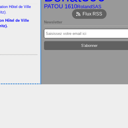
PATOU 1610
RolandSAS
Flux RSS
on Hôtel de Ville
Newsletter
ritz).