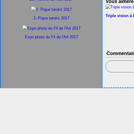
Vous aimerez
Triple vision à
2- Pique taroks 2017
Expo photo du Fil de l'Art 2017
Commentai