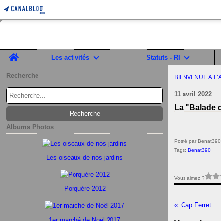
Home
Les activités
Statuts - RI
Recherche
BIENVENUE À L'
11 avril 2022
La "Balade d
Albums Photos
Posté par Benat390
Tags:
Benat390
Les oiseaux de nos jardins
Vous aimez ?
Porquère 2012
Cap Ferret
1er marché de Noël 2017