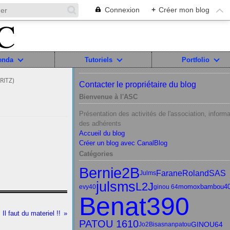
Connexion
+
Créer mon blog
enda
Tutoriels
Portfolio
RITZ)
Contacter le propriétaire du blog
Bienvenue à l'ASC
Présentation des activités de l'association, informa
des adhérents
Accueil du blog
Créer un blog avec CanalBlog
Catégories
Bernie2B
Farane
RolandSAS
Julms
julsms
L2J
momox
bambou4
evy40
ginou 64
Benat390
Il faut du materiel !!
PATOU 1610
GINOU64
Jo2B
isasnan
patou