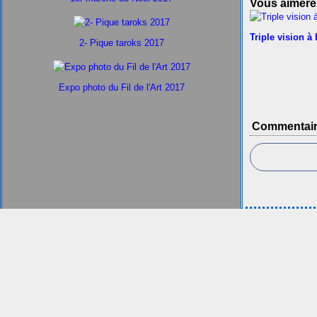
Vous aimerez
Triple vision à
2- Pique taroks 2017
Expo photo du Fil de l'Art 2017
Commentai