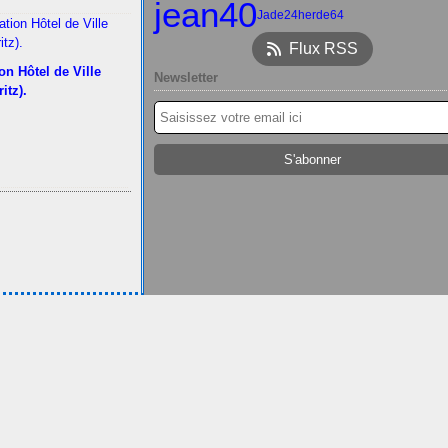
jean40
Jade24
herde64
Flux RSS
on Hôtel de Ville
Newsletter
ritz).