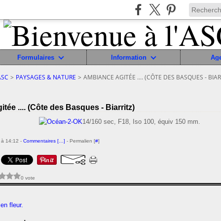
Formulaires
Information
Ag
ASC
>
PAYSAGES & NATURE
>
AMBIANCE AGITÉE .... (CÔTE DES BASQUES - BIAR
tée .... (Côte des Basques - Biarritz)
14/160 sec, F18, Iso 100, équiv 150 mm.
 à 14:12 -
Commentaires [
…
]
- Permalien [
#
]
0 vote
en fleur.