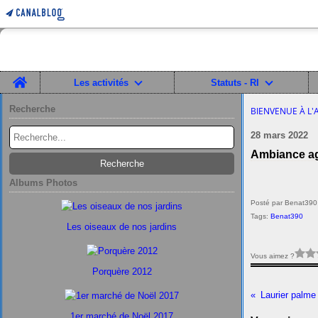
Home
Les activités
Statuts - RI
Recherche
BIENVENUE À L'
28 mars 2022
Ambiance agi
Albums Photos
Posté par Benat390
Tags:
Benat390
Les oiseaux de nos jardins
Vous aimez ?
Porquère 2012
Laurier palme 
1er marché de Noël 2017