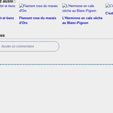
 aussi :
C'es
t et tiens
Flament rose du marais
L'Hermione en cale sèche
d'Orx
au Blanc-Pignon
res
Ajouter un commentaire