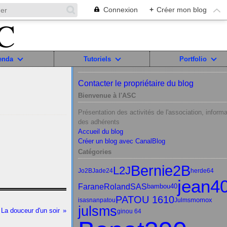
Connexion
+
Créer mon blog
enda
Tutoriels
Portfolio
Contacter le propriétaire du blog
Bienvenue à l'ASC
Présentation des activités de l'association, informa
des adhérents
Accueil du blog
Créer un blog avec CanalBlog
Catégories
Bernie2B
L2J
Jo2B
Jade24
herde64
jean4
Farane
RolandSAS
bambou40
PATOU 1610
momox
isasnan
patou
Julms
julsms
La douceur d'un soir
ginou 64