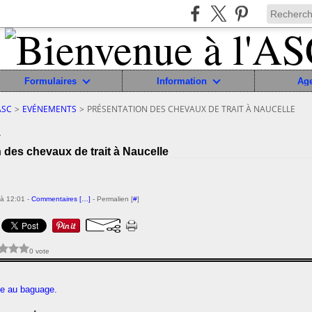
Formulaires
Information
Ag
ASC
>
EVÉNEMENTS
>
PRÉSENTATION DES CHEVAUX DE TRAIT À NAUCELLE
1
 des chevaux de trait à Naucelle
à 12:01 -
Commentaires [
…
]
- Permalien [
#
]
0 vote
e au baguage.