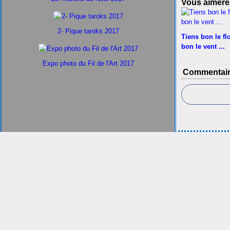
Vous aimerez
2- Pique taroks 2017
Tiens bon le flo
bon le vent ...
Expo photo du Fil de l'Art 2017
Commentai