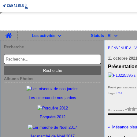
Home
Les activités
Statuts - RI
Recherche
BIENVENUE À L'
11 octobre 202
Présentation
Albums Photos
Posté par ascdesas 
Tags:
L2J
Les oiseaux de nos jardins
Vous aimez ?
Porquère 2012
Mésange bleu
1er marché de Noël 2017