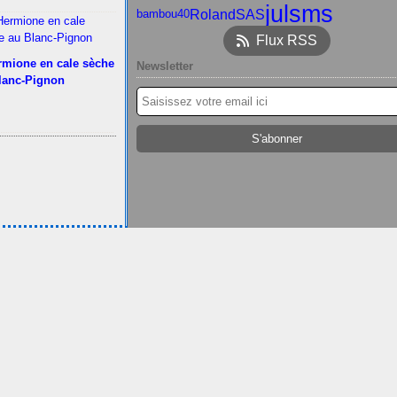
julsms
RolandSAS
bambou40
Flux RSS
rmione en cale sèche
Newsletter
lanc-Pignon