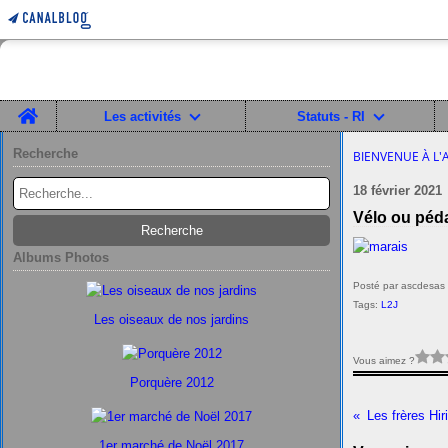
Home
Les activités
Statuts - RI
Recherche
BIENVENUE À L'
18 février 2021
Vélo ou péd
Albums Photos
Posté par ascdesas 
Tags:
L2J
Les oiseaux de nos jardins
Vous aimez ?
Porquère 2012
Les frères Hir
1er marché de Noël 2017