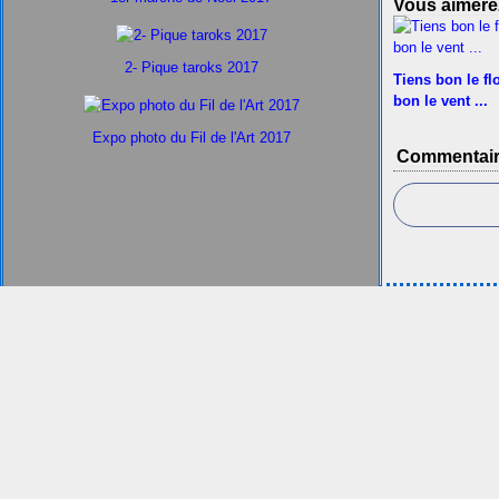
Vous aimerez
2- Pique taroks 2017
Tiens bon le flo
bon le vent ...
Expo photo du Fil de l'Art 2017
Commentai