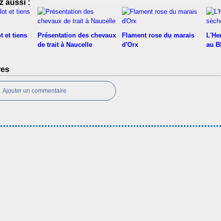
 aussi :
t et tiens
Présentation des chevaux
Flament rose du marais
L'He
de trait à Naucelle
d'Orx
au B
res
Ajouter un commentaire