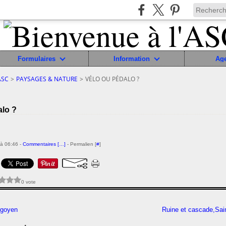
Formulaires
Information
Ag
ASC
>
PAYSAGES & NATURE
>
VÉLO OU PÉDALO ?
alo ?
à 06:46 -
Commentaires [
…
]
- Permalien [
#
]
0 vote
igoyen
Ruine et cascade,Sai