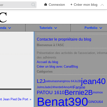
Connexion
+
Créer mon blog
enda
Tutoriels
Portfolio
Contacter le propriétaire du blog
Bienvenue à l'ASC
Présentation des activités de l'association, informa
des adhérents
Accueil du blog
Créer un blog avec CanalBlog
Catégories
jean40
L2J
patou
isasnan
ginou 64
Jo2B
Farane
Julms
Jade24
herde64
evy40
Bernie2B
PATOU 1610
momox
Benat390
nt Jean Pied De Port
GINOU64