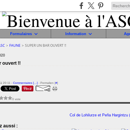
Formulaires
Information
Ag
ASC
>
FAUNE
>
SUPER UN BAR OUVERT !!
020
 ouvert !!
à 20:11 -
Commentaires [
…
]
- Permalien [
#
]
0 vote
Col de Lohilurze et Peña Hargintzu 
 aussi :