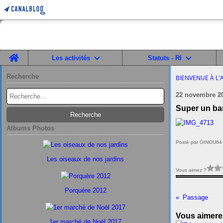
Home
Les activités
Statuts - RI
Recherche
BIENVENUE À L'
22 novembre 2
Super un bar
Albums Photos
Posté par GINOU64 
Les oiseaux de nos jardins
Vous aimez ?
Porquère 2012
Passage
Vous aimerez
1er marché de Noël 2017