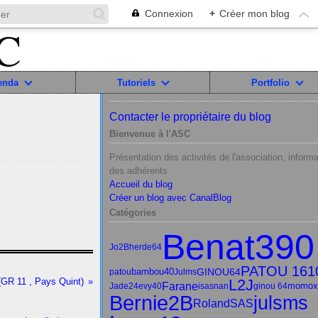
Connexion
+
Créer mon blog
enda
Tutoriels
Portfolio
Contacter le propriétaire du blog
Bienvenue à l'ASC
Présentation des activités de l'association, informa
des adhérents
Accueil du blog
Créer un blog avec CanalBlog
Catégories
Benat390
Jo2B
herde64
PATOU 161
bambou40
GINOU64
patou
Julms
(GR 11 , Pays Quint)
L2J
Farane
momox
Jade24
evy40
isasnan
ginou 64
Bernie2B
julsms
RolandSAS