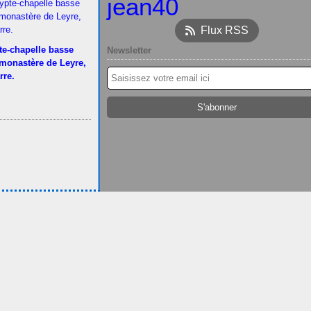
jean40
Flux RSS
te-chapelle basse
Newsletter
 monastère de Leyre,
rre.