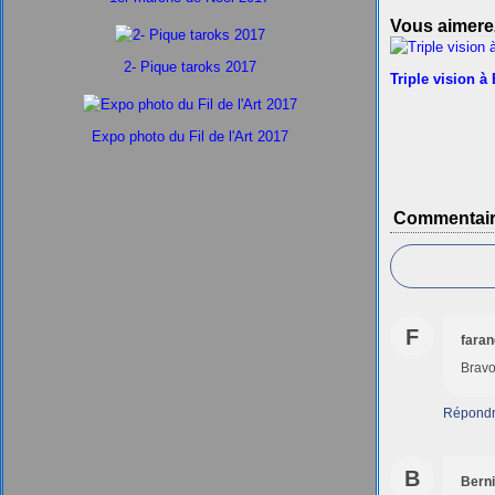
Vous aimerez
2- Pique taroks 2017
Triple vision à
Expo photo du Fil de l'Art 2017
Commentai
F
faran
Bravo
Répond
B
Bern