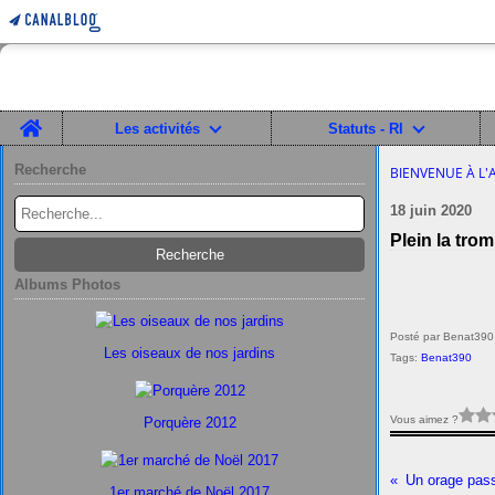
Home
Les activités
Statuts - RI
Recherche
BIENVENUE À L'
18 juin 2020
Plein la trom
Albums Photos
Posté par Benat390
Les oiseaux de nos jardins
Tags:
Benat390
Vous aimez ?
Porquère 2012
Un orage pass
1er marché de Noël 2017