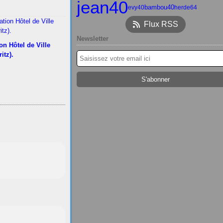
jean40
bambou40
evy40
herde64
Flux RSS
Newsletter
on Hôtel de Ville
ritz).