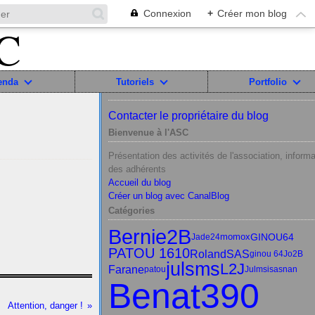
Connexion
+
Créer mon blog
enda
Tutoriels
Portfolio
Contacter le propriétaire du blog
Bienvenue à l'ASC
Présentation des activités de l'association, informa
des adhérents
Accueil du blog
Créer un blog avec CanalBlog
Catégories
Bernie2B
momox
GINOU64
Jade24
PATOU 1610
RolandSAS
ginou 64
Jo2B
julsms
L2J
Farane
patou
Julms
isasnan
Benat390
Attention, danger !