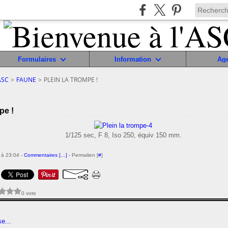
Formulaires
Information
Ag
ASC
>
FAUNE
>
PLEIN LA TROMPE !
pe !
1/125 sec, F 8, Iso 250, équiv 150 mm.
 à 23:04 -
Commentaires [
…
]
- Permalien [
#
]
0 vote
e...