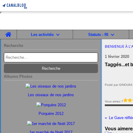
Home
Les activités
Statuts - RI
Recherche
BIENVENUE À L'
1 février 2020
Taggés...et 
Albums Photos
Posté par GINOU64 
Les oiseaux de nos jardins
Vous aimez ?
Porquère 2012
Le Gave réfléc
Vous aimerez
1er marché de Noël 2017