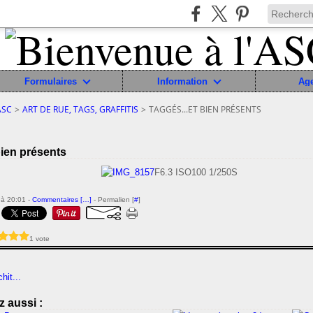
Formulaires
Information
Ag
ASC
>
ART DE RUE, TAGS, GRAFFITIS
>
TAGGÉS...ET BIEN PRÉSENTS
bien présents
F6.3 ISO100 1/250S
à 20:01 -
Commentaires [
…
]
- Permalien [
#
]
1 vote
hit...
 aussi :