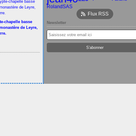
RolandSAS
Flux RSS
te-chapelle basse
Newsletter
 monastère de Leyre,
rre.