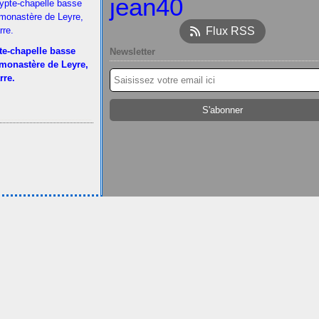
jean40
Flux RSS
te-chapelle basse
Newsletter
 monastère de Leyre,
rre.