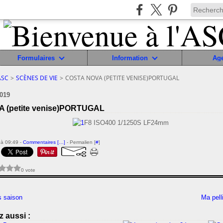
Formulaires
Information
Ag
ASC
>
SCÈNES DE VIE
>
COSTA NOVA (PETITE VENISE)PORTUGAL
019
 (petite venise)PORTUGAL
F8 ISO400 1/1250S LF24mm
à 09:49 -
Commentaires [
…
]
- Permalien [
#
]
0 vote
s saison
Ma pell
 aussi :