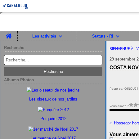
Home
Les activités
Statuts - RI
Recherche
BIENVENUE À L'
29 septembre 2
COSTA NOVA
Albums Photos
Posté par GINOU64 
Les oiseaux de nos jardins
Vous aimez ?
Porquère 2012
Hossegor hor
Vous aimerez
1er marché de Noël 2017