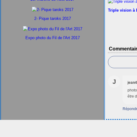
Triple vision à
2- Pique taroks 2017
Expo photo du Fil de l'Art 2017
Commentai
J
jean
photo
être d
Répond