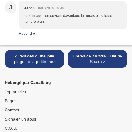
J
jean40
18/07/2019 19:49
belle image ; en ouvrant davantage tu aurais plus flouté
l’arrière plan
Répondre
< Vestiges d une jolie
Crêtes de Kartxila ( Haute-
plage...// la petite mer
Soule) >
TARNOS
Hébergé par Canalblog
Top articles
Pages
Contact
Signaler un abus
C.G.U.