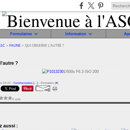
Formulaires
Information
Ag
ASC
>
FAUNE
>
QUI OBSERVE L'AUTRE ?
l'autre ?
1/500s F6.3 ISO 200
à 20:22 -
Commentaires [
…
]
- Permalien [
#
]
0 vote
 aussi :