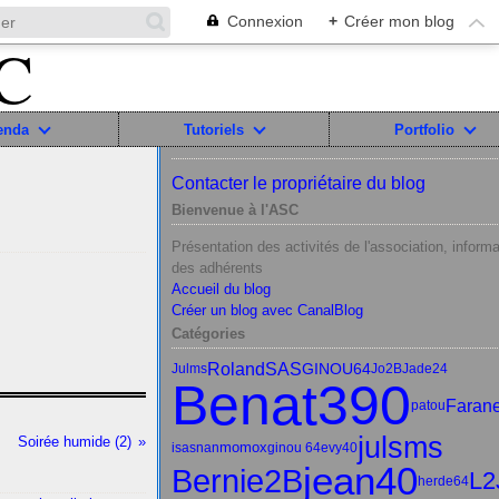
Connexion
+
Créer mon blog
enda
Tutoriels
Portfolio
Contacter le propriétaire du blog
Bienvenue à l'ASC
Présentation des activités de l'association, informa
des adhérents
Accueil du blog
Créer un blog avec CanalBlog
Catégories
RolandSAS
GINOU64
Julms
Jo2B
Jade24
Benat390
Faran
patou
julsms
Soirée humide (2)
momox
isasnan
ginou 64
evy40
jean40
Bernie2B
L2
herde64