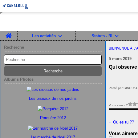
Home
Les activités
Statuts - RI
Recherche
BIENVENUE À L'
5 mars 2019
Qui observe 
Albums Photos
Posté par GINOU64 
Les oiseaux de nos jardins
Vous aimez ?
Porquère 2012
Où es tu ??
Vous aimerez
1er marché de Noël 2017