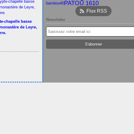
PATOU 1610
bambou40
Flux RSS
Newsletter
te-chapelle basse
 monastère de Leyre,
rre.