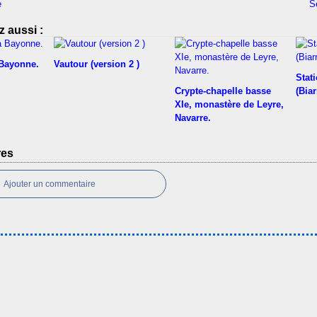
e
S
 aussi :
 Bayonne.
Vautour (version 2 )
Stati
Crypte-chapelle basse
(Biar
XIe, monastère de Leyre,
Navarre.
res
Ajouter un commentaire