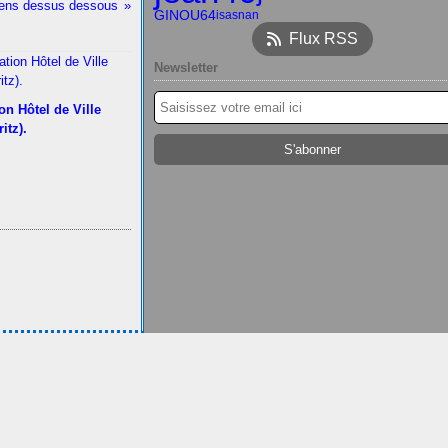
ens dessus dessous
GINOU64
isasnan
Flux RSS
Newsletter
on Hôtel de Ville
ritz).