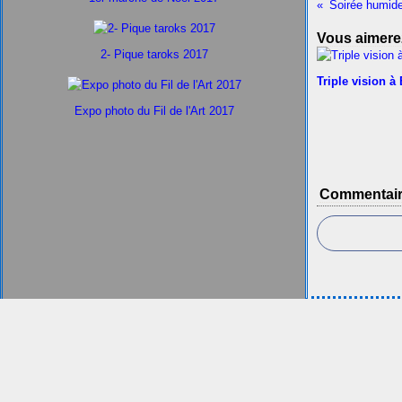
Soirée humid
Vous aimerez
2- Pique taroks 2017
Triple vision à
Expo photo du Fil de l'Art 2017
Commentai