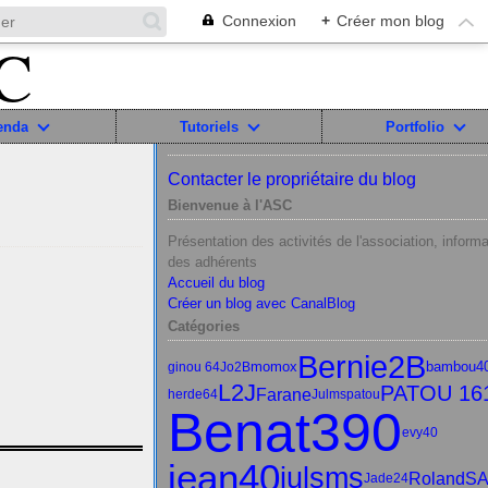
Connexion
+
Créer mon blog
enda
Tutoriels
Portfolio
Contacter le propriétaire du blog
Bienvenue à l'ASC
Présentation des activités de l'association, informa
des adhérents
Accueil du blog
Créer un blog avec CanalBlog
Catégories
Bernie2B
momox
bambou4
ginou 64
Jo2B
L2J
PATOU 16
Farane
herde64
Julms
patou
Benat390
evy40
jean40
julsms
RolandS
Jade24