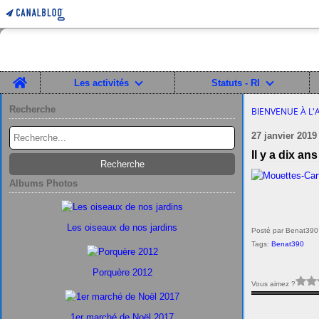
Home
Les activités
Statuts - RI
Recherche
BIENVENUE À L'
27 janvier 2019
Il y a dix ans
Albums Photos
Les oiseaux de nos jardins
Posté par Benat390
Tags:
Benat390
Porquère 2012
Vous aimez ?
1er marché de Noël 2017