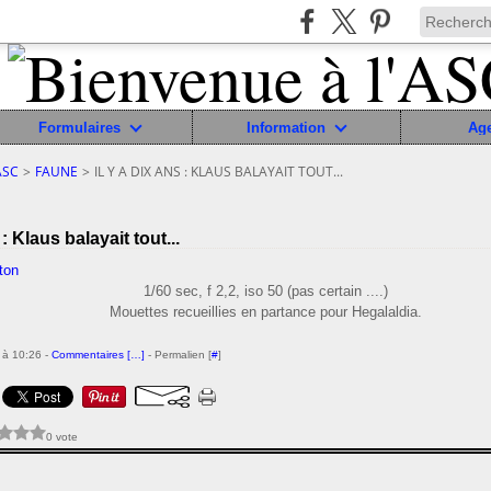
Formulaires
Information
Ag
ASC
>
FAUNE
>
IL Y A DIX ANS : KLAUS BALAYAIT TOUT...
 : Klaus balayait tout...
1/60 sec, f 2,2, iso 50 (pas certain ....)
Mouettes recueillies en partance pour Hegalaldia.
 à 10:26 -
Commentaires [
…
]
- Permalien [
#
]
0 vote