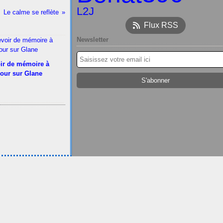
L2J
Le calme se reflète
Flux RSS
Newsletter
ir de mémoire à
our sur Glane