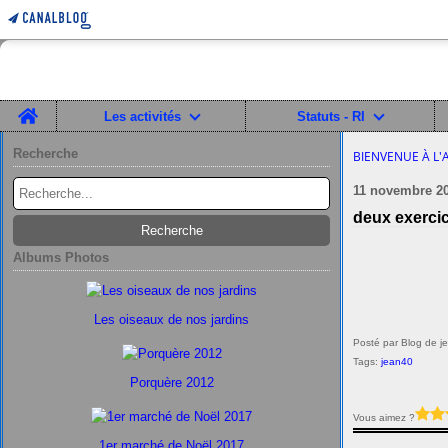
Home
Les activités
Statuts - RI
Recherche
BIENVENUE À L'
11 novembre 2
deux exercic
Albums Photos
Les oiseaux de nos jardins
Posté par Blog de j
Tags:
jean40
Porquère 2012
Vous aimez ?
1er marché de Noël 2017