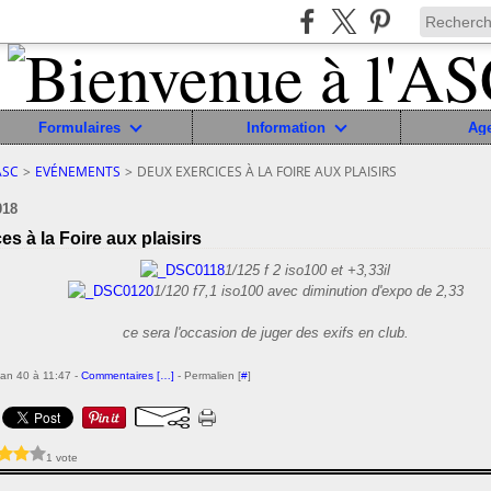
Formulaires
Information
Ag
ASC
>
EVÉNEMENTS
>
DEUX EXERCICES À LA FOIRE AUX PLAISIRS
018
es à la Foire aux plaisirs
1/125 f 2 iso100 et +3,33il
1/120 f7,1 iso100 avec diminution d'expo de 2,33
ce sera l'occasion de juger des exifs en club.
ean 40 à 11:47 -
Commentaires [
…
]
- Permalien [
#
]
1 vote