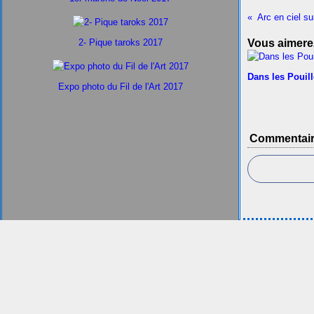
Arc en ciel su
2- Pique taroks 2017
Vous aimerez
Dans les Pouil
Expo photo du Fil de l'Art 2017
Commentai