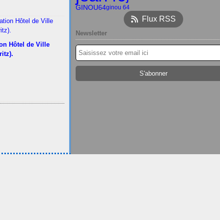
GINOU64
ginou 64
Flux RSS
Newsletter
on Hôtel de Ville
ritz).