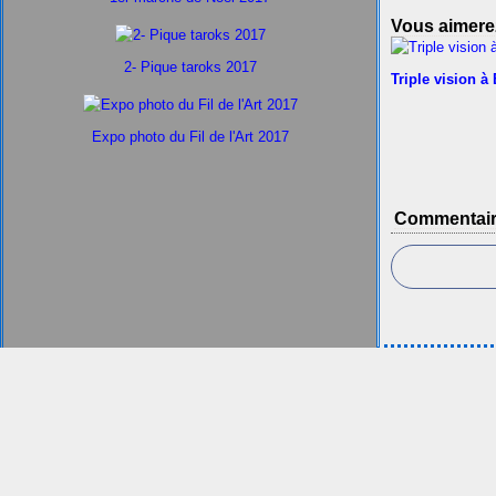
Vous aimerez
2- Pique taroks 2017
Triple vision à
Expo photo du Fil de l'Art 2017
Commentai