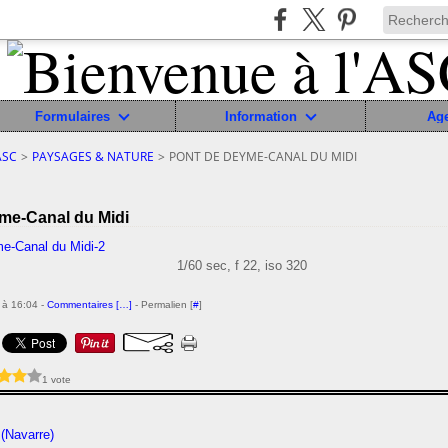
Formulaires
Information
Ag
ASC
>
PAYSAGES & NATURE
>
PONT DE DEYME-CANAL DU MIDI
me-Canal du Midi
1/60 sec, f 22, iso 320
 à 16:04 -
Commentaires [
…
]
- Permalien [
#
]
1 vote
 (Navarre)