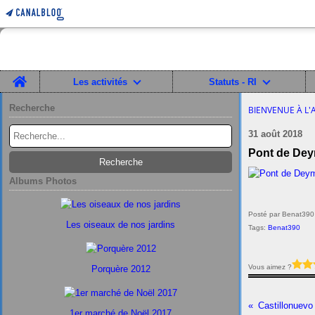
Home
Les activités
Statuts - RI
Recherche
BIENVENUE À L'
31 août 2018
Pont de Dey
Albums Photos
Posté par Benat390
Les oiseaux de nos jardins
Tags:
Benat390
Vous aimez ?
Porquère 2012
Castillonuevo
1er marché de Noël 2017