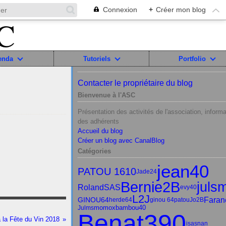
Connexion
+
Créer mon blog
enda
Tutoriels
Portfolio
Contacter le propriétaire du blog
Bienvenue à l'ASC
Présentation des activités de l'association, informa
des adhérents
Accueil du blog
Créer un blog avec CanalBlog
Catégories
jean40
PATOU 1610
Jade24
Bernie2B
juls
RolandSAS
evy40
L2J
Faran
GINOU64
herde64
ginou 64
patou
Jo2B
momox
bambou40
Julms
Benat390
à la Fête du Vin 2018
isasnan