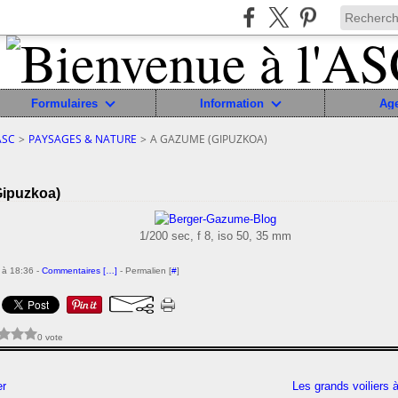
Formulaires
Information
Ag
ASC
>
PAYSAGES & NATURE
>
A GAZUME (GIPUZKOA)
ipuzkoa)
1/200 sec, f 8, iso 50, 35 mm
 à 18:36 -
Commentaires [
…
]
- Permalien [
#
]
0 vote
er
Les grands voiliers 