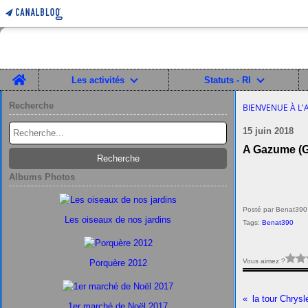
Home
Les activités
Statuts - RI
Recherche
BIENVENUE À L'
15 juin 2018
A Gazume (G
Albums Photos
Posté par Benat390
Les oiseaux de nos jardins
Tags:
Benat390
Vous aimez ?
Porquère 2012
la tour Chrysl
1er marché de Noël 2017