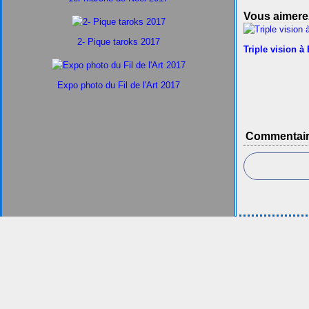
Vous aimerez
2- Pique taroks 2017
Triple vision à
Expo photo du Fil de l'Art 2017
Commentai