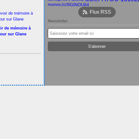
momox
GINOU64
Jo2B
Flux RSS
Newsletter
ir de mémoire à
our sur Glane