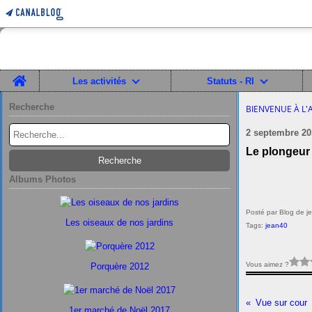
Home
Les activités
Statuts - RI
Recherche
BIENVENUE À L'
2 septembre 20
Le plongeur
Albums Photos
Posté par Blog de j
Les oiseaux de nos jardins
Tags:
jean40
Vous aimez ?
Porquère 2012
Vue sur cour
1er marché de Noël 2017