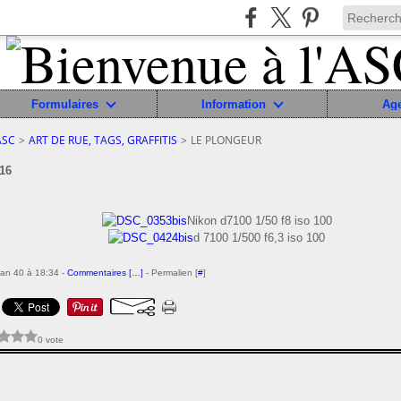
Formulaires
Information
Ag
ASC
>
ART DE RUE, TAGS, GRAFFITIS
>
LE PLONGEUR
16
Nikon d7100 1/50 f8 iso 100
d 7100 1/500 f6,3 iso 100
ean 40 à 18:34 -
Commentaires [
…
]
- Permalien [
#
]
0 vote