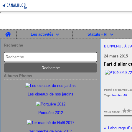
Home
Les activités
Statuts - RI
Recherche
BIENVENUE À L'
24 mars 2015
l'art d'aller
Albums Photos
Posté par bambou40
Les oiseaux de nos jardins
Tags:
bambou40
Vous aimez ?
Porquère 2012
Labourage d'u
1er marché de Noël 2017