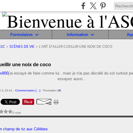
Formulaires
Information
Ag
ASC
>
SCÈNES DE VIE
>
L'ART D'ALLER CUEILLIR UNE NOIX DE COCO
 cueillir une noix de coco
j'ai essayé de faire comme lui , mais je n'ai pas décollé du sol surtout pi
essayez aussi...
 à 16:41 -
Commentaires [
…
]
- Permalien [
#
]
0 vote
n champ de riz aux Célèbes