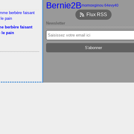
Bernie2B
momox
ginou 64
evy40
Flux RSS
Newsletter
e berbère faisant
 le pain