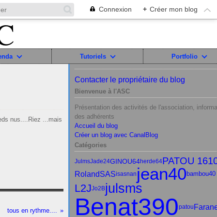
Connexion
+
Créer mon blog
enda
Tutoriels
Portfolio
Contacter le propriétaire du blog
Bienvenue à l'ASC
Présentation des activités de l'association, informa
des adhérents
eds nus....Riez ...mais
Accueil du blog
Créer un blog avec CanalBlog
Catégories
PATOU 161
GINOU64
Julms
Jade24
herde64
jean40
RolandSAS
bambou40
isasnan
julsms
L2J
Jo2B
Benat390
Faran
patou
tous en rythme....