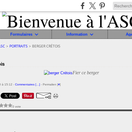
Formulaires
Information
Ag
ASC
>
PORTRAITS
>
BERGER CRÉTOIS
ois
Fier ce berger
 à 15:12 -
Commentaires [
…
]
- Permalien [
#
]
0 vote