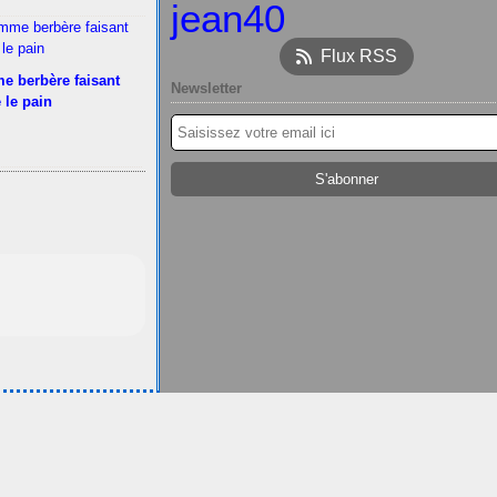
jean40
Flux RSS
e berbère faisant
Newsletter
 le pain