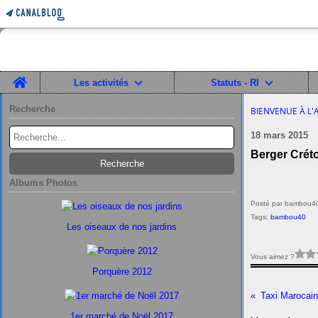
Home
Les activités
Statuts - RI
Recherche
BIENVENUE À L'
18 mars 2015
Berger Crét
Albums Photos
Posté par bambou40
Tags:
bambou40
Les oiseaux de nos jardins
Vous aimez ?
Porquère 2012
Taxi Marocain
1er marché de Noël 2017