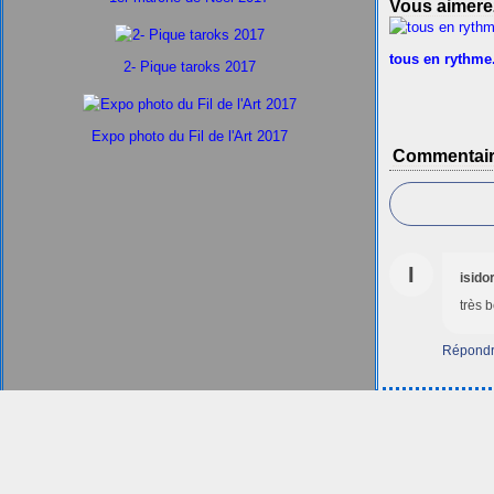
Vous aimerez
tous en rythme.
2- Pique taroks 2017
Expo photo du Fil de l'Art 2017
Commentai
I
isidor
très b
Répond