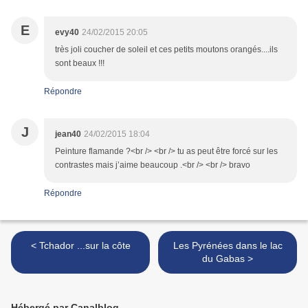
E
evy40
24/02/2015 20:05
très joli coucher de soleil et ces petits moutons orangés....ils
sont beaux !!!
Répondre
J
jean40
24/02/2015 18:04
Peinture flamande ?<br /> <br /> tu as peut être forcé sur les
contrastes mais j’aime beaucoup .<br /> <br /> bravo
Répondre
< Tchador ...sur la côte
Les Pyrénées dans le lac
du Gabas >
Hébergé par Canalblog