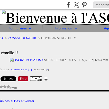
Formulaires
Information
Ag
ASC
>
PAYSAGES & NATURE
>
LE VOLCAN SE RÉVEILLE !!
réveille !!
Iso 125 - 1/500 s - 0 EV - F 5,6 - Equiv.53 mm
 à 19:39 -
Commentaires [
…
]
- Permalien [
#
]
0 vote
arin des aulnes et verdier