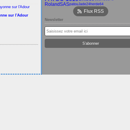
RolandSAS
patou
Jade24
herde64
Flux RSS
nne sur l'Adour
Newsletter