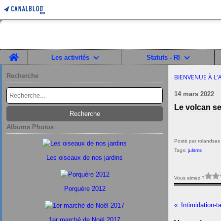
Home
Les activités
Statuts - RI
Recherche
BIENVENUE À L'
14 mars 2022
Le volcan se 
Albums Photos
Posté par rolandsas
Tags:
julsms
Les oiseaux de nos jardins
Vous aimez ?
Porquère 2012
Intimidation-t
1er marché de Noël 2017