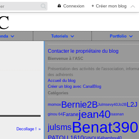
Connexion
+
Créer mon blog
enda
Tutoriels
Portfolio
Contacter le propriétaire du blog
Bienvenue à l'ASC
Présentation des activités de l'association, informa
des adhérents
Accueil du blog
Créer un blog avec CanalBlog
Catégories
Bernie2B
L2J
momox
Julms
evy40
Jo2B
jean40
Farane
ginou 64
isasnan
Benat390
julsms
Decollage !
PATOU 1610
GINOU64
bambou40