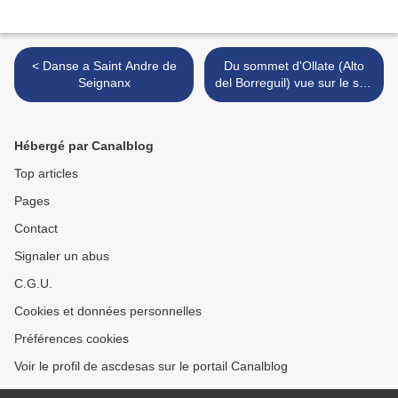
< Danse a Saint Andre de
Du sommet d'Ollate (Alto
Seignanx
del Borreguil) vue sur le sud
pyrénéen (Gazteluberri-
Castillo Nuevo - Navarra). >
Hébergé par Canalblog
Top articles
Pages
Contact
Signaler un abus
C.G.U.
Cookies et données personnelles
Préférences cookies
Voir le profil de ascdesas sur le portail Canalblog