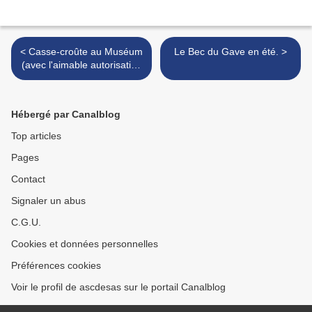
< Casse-croûte au Muséum
Le Bec du Gave en été. >
(avec l'aimable autorisation
de M. Jean Fontaine - expo
"Humanofolie" - plaine
d'Ansot-Bayonne)
Hébergé par Canalblog
Top articles
Pages
Contact
Signaler un abus
C.G.U.
Cookies et données personnelles
Préférences cookies
Voir le profil de ascdesas sur le portail Canalblog