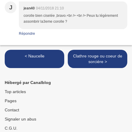
J
jean40
04/11/2018 21:10
corolle bien ciselée ,bravo.<br /> <br /> Peux tu légèrement
assombrir la3eme corolle ?
Répondre
< Naucelle
Clathre rouge ou coeur de
sorciére >
Hébergé par Canalblog
Top articles
Pages
Contact
Signaler un abus
C.G.U.