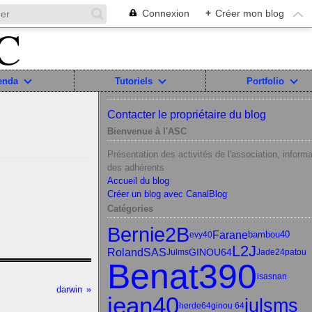
Connexion
+
Créer mon blog
enda
Tutoriels
Portfolio
Contacter le propriétaire du blog
Bienvenue à l'ASC
Présentation des activités de l'association, informa
des adhérents
Accueil du blog
Créer un blog avec CanalBlog
Catégories
Bernie2B
Farane
bambou40
evy40
L2J
RolandSAS
GINOU64
Julms
Jade24
patou
Benat390
isasnan
darwin
jean40
julsms
herde64
ginou 64