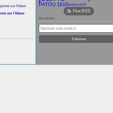
PATOU 1610
momox
Jo2B
Flux RSS
nne sur l'Adour
Newsletter