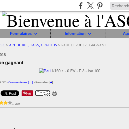
Formulaires
Information
Ag
ASC
>
ART DE RUE, TAGS, GRAFFITIS
>
PAUL LE POULPE GAGNANT
018
lpe gagnant
1/160 s - 0 EV - F 8 - Iso 100
22:57 -
Commentaires [
…
]
- Permalien [
#
]
1 vote