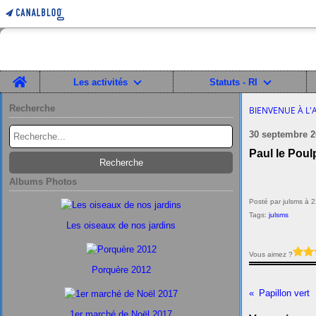
Home
Les activités
Statuts - RI
Recherche
BIENVENUE À L'
30 septembre 2
Paul le Pou
Albums Photos
Posté par julsms à 
Tags:
julsms
Les oiseaux de nos jardins
Vous aimez ?
Porquère 2012
Papillon vert
1er marché de Noël 2017