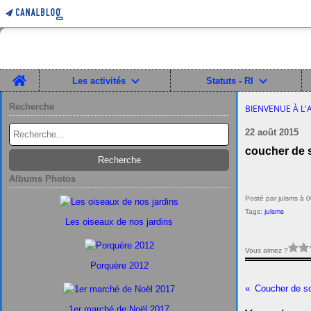
Home
Les activités
Statuts - RI
Recherche
BIENVENUE À L'
22 août 2015
coucher de s
Albums Photos
Posté par julsms à 
Tags:
julsms
Les oiseaux de nos jardins
Vous aimez ?
Porquère 2012
Coucher de so
1er marché de Noël 2017