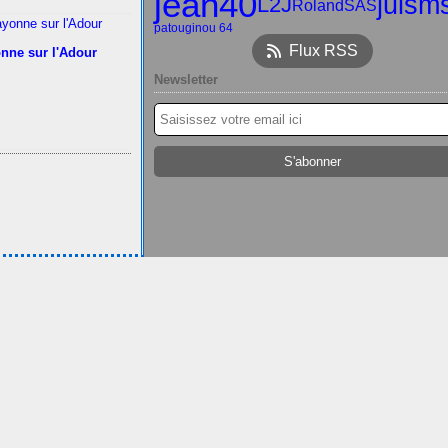
jean40
julsm
L2J
RolandSAS
patou
ginou 64
Flux RSS
nne sur l'Adour
Newsletter