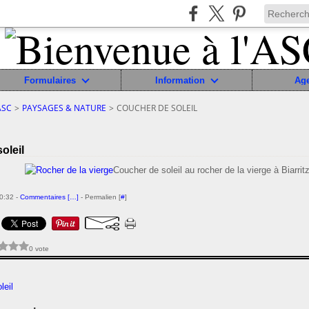
Formulaires
Information
Ag
ASC
>
PAYSAGES & NATURE
>
COUCHER DE SOLEIL
oleil
Coucher de soleil au rocher de la vierge à Biarrit
00:32 -
Commentaires [
…
]
- Permalien [
#
]
0 vote
leil