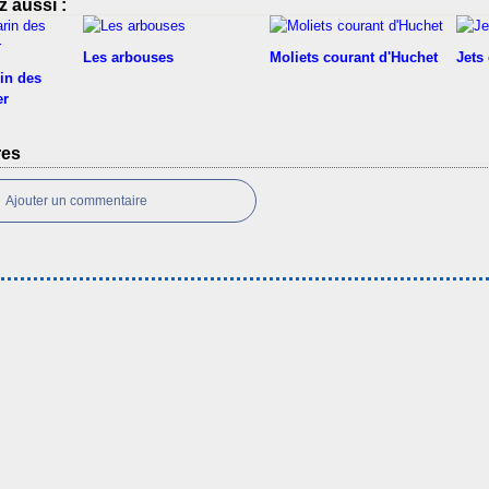
 aussi :
Les arbouses
Moliets courant d'Huchet
Jets
rin des
er
res
Ajouter un commentaire