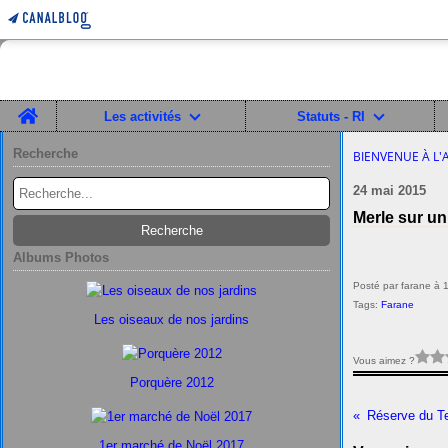
Home
Les activités
Statuts - RI
Recherche
BIENVENUE À L'
24 mai 2015
Merle sur u
Albums Photos
Posté par farane à 
Tags:
Farane
Les oiseaux de nos jardins
Vous aimez ?
Porquère 2012
Réserve du T
1er marché de Noël 2017