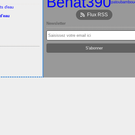
Benat390
bambou
patou
Flux RSS
 d'eau
Newsletter