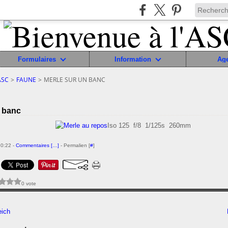
Formulaires
Information
Ag
ASC
>
FAUNE
>
MERLE SUR UN BANC
n banc
Iso 125 f/8 1/125s 260mm
10:22 -
Commentaires [
…
]
- Permalien [
#
]
0 vote
eich