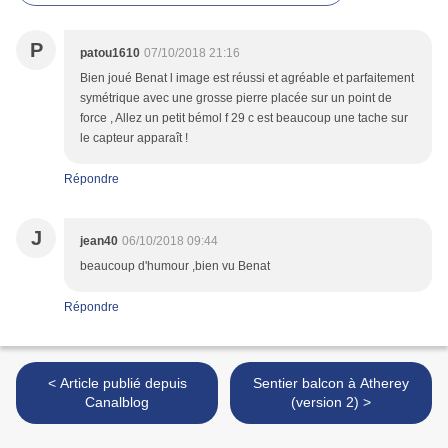
P
patou1610
07/10/2018 21:16
Bien joué Benat l image est réussi et agréable et parfaitement
symétrique avec une grosse pierre placée sur un point de
force , Allez un petit bémol f 29 c est beaucoup une tache sur
le capteur apparaît !
Répondre
J
jean40
06/10/2018 09:44
beaucoup d'humour ,bien vu Benat
Répondre
< Article publié depuis
Sentier balcon à Atherey
Canalblog
(version 2) >