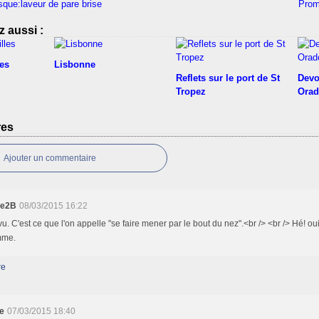
sque:laveur de pare brise
Prom
 aussi :
les
Lisbonne
Reflets sur le port de St
Devo
Tropez
Orad
res
Ajouter un commentaire
ie2B
08/03/2015 16:22
vu. C'est ce que l'on appelle "se faire mener par le bout du nez".<br /> <br /> Hé! oui
mme.
re
e
07/03/2015 18:40