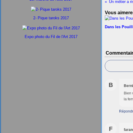
Un métier a ri
Vous aimerez
2- Pique taroks 2017
Dans les Pouil
Expo photo du Fil de l'Art 2017
Commentai
B
Bern
Bien 
la fe
Répond
F
faran