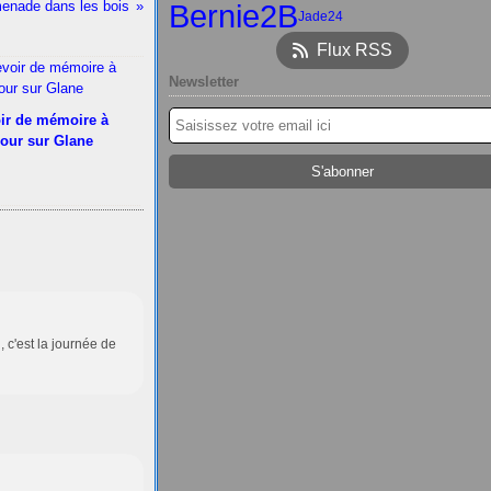
enade dans les bois
Bernie2B
Jade24
Flux RSS
Newsletter
ir de mémoire à
our sur Glane
, c'est la journée de