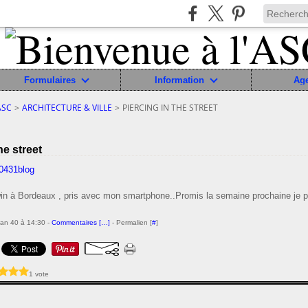
Formulaires
Information
Ag
ASC
>
ARCHITECTURE & VILLE
>
PIERCING IN THE STREET
he street
win à Bordeaux , pris avec mon smartphone..Promis la semaine prochaine je p
ean 40 à 14:30 -
Commentaires [
…
]
- Permalien [
#
]
1 vote