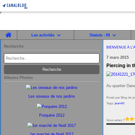
Home
Les activités
Statuts - RI
Recherche
BIENVENUE À L'
7 mars 2015
Piercing in t
Albums Photos
Au quartier Dar
Les oiseaux de nos jardins
Posté par Blog de j
Tags:
jean40
Porquère 2012
Vous aimez ?
1er marché de Noël 2017